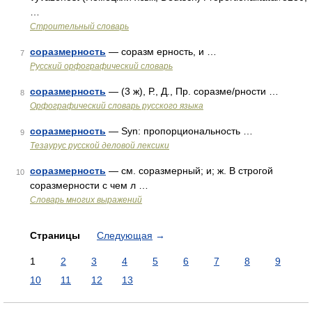
…
Строительный словарь
соразмерность
— соразм ерность, и …
7
Русский орфографический словарь
соразмерность
— (3 ж), Р., Д., Пр. соразме/рности …
8
Орфографический словарь русского языка
соразмерность
— Syn: пропорциональность …
9
Тезаурус русской деловой лексики
соразмерность
— см. соразмерный; и; ж. В строгой
10
соразмерности с чем л …
Словарь многих выражений
Страницы
Следующая
→
1
2
3
4
5
6
7
8
9
10
11
12
13