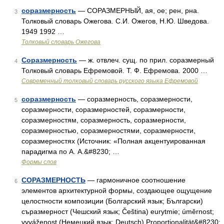
соразмерность
— СОРАЗМЕРНЫЙ, ая, ое; рен, рна.
3
Толковый словарь Ожегова. С.И. Ожегов, Н.Ю. Шведова.
1949 1992 …
Толковый словарь Ожегова
Соразмерность
— ж. отвлеч. сущ. по прил. соразмерный
4
Толковый словарь Ефремовой. Т. Ф. Ефремова. 2000 …
Современный толковый словарь русского языка Ефремовой
соразмерность
— соразмерность, соразмерности,
5
соразмерности, соразмерностей, соразмерности,
соразмерностям, соразмерность, соразмерности,
соразмерностью, соразмерностями, соразмерности,
соразмерностях (Источник: «Полная акцентуированная
парадигма по А. А.&#8230; …
Формы слов
СОРАЗМЕРНОСТЬ
— гармоничное соотношение
6
элементов архитектурной формы, создающее ощущение
целостности композиции (Болгарский язык; Български)
съразмерност (Чешский язык; Čeština) eurytmie; úměrnost;
vyváženost (Немецкий язык; Deutsch) Proportionalität&#8230;